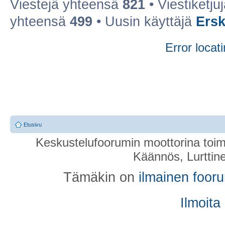
Viestejä yhteensä
821
• Viestiketj
yhteensä
499
• Uusin käyttäjä
Ers
Error locati
Etusivu
Keskustelufoorumin moottorina toim
Käännös, Lurttin
Tämäkin on
ilmainen foor
Ilmoita