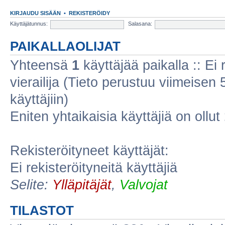
KIRJAUDU SISÄÄN
•
REKISTERÖIDY
Käyttäjätunnus:
Salasana:
PAIKALLAOLIJAT
Yhteensä
1
käyttäjää paikalla :: Ei r
vierailija (Tieto perustuu viimeisen 5
käyttäjiin)
Eniten yhtaikaisia käyttäjiä on ollut
Rekisteröityneet käyttäjät:
Ei rekisteröityneitä käyttäjiä
Selite:
Ylläpitäjät
,
Valvojat
TILASTOT