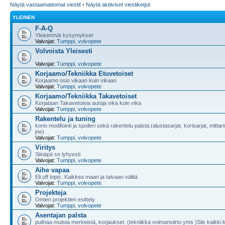
Näytä vastaamattomat viestit
•
Näytä aktiiviset viestiketjut
YLEINEN
F-A-Q
Yleisimmät kysymykset
Valvojat:
Tumppi
,
volvopete
Volvoista Yleisesti
Valvojat:
Tumppi
,
volvopete
Korjaamo/Tekniikka Etuvetoiset
Korjaamo osio vikaan kuin vikaan
Valvojat:
Tumppi
,
volvopete
Korjaamo/Tekniikka Takavetoiset
Korjataan Takavetoisia autoja vika kuin vika
Valvojat:
Tumppi
,
volvopete
Rakentelu ja tuning
korin modifointi ja spoileri sekä rakentelu palsta.(alustasarjat, korisarjat, mitta
jne)
Valvojat:
Tumppi
,
volvopete
Viritys
Siinäpä se lyhyesti
Valvojat:
Tumppi
,
volvopete
Aihe vapaa
Eli off topic. Kaikkea maan ja taivaan välitä
Valvojat:
Tumppi
,
volvopete
Projekteja
Omien projektien esittely
Valvojat:
Tumppi
,
volvopete
Asentajan palsta
pulinaa muista merkeistä, korjaukset. (tekniikka voimansiirto yms )Siis kaikki 