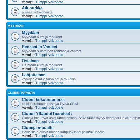
Valvojat:
Tumppi
,
volvopete
Atk nurkka
pulinaa tietokoneista
Valvojat:
Tumppi
,
volvopete
MYYDÄÄN
Myydään
Myydään Autot ja tarvikeet
Valvojat:
Tumppi
,
volvopete
Renkaat ja Vanteet
Myydään & ostetaan renkaat ja vanteet
Valvojat:
Tumppi
,
volvopete
Ostetaan
Ostetaan Autot ja tarvikeet
Valvojat:
Tumppi
,
volvopete
Lahjoitetaan
volvojen osat ja tarvikeet ja muutkin
Valvojat:
Tumppi
,
volvopete
CLUBIN TOIMINTA
Clubin kokoontumiset
clubien kokoontumis ajat löydät täältä
Valvojat:
Tumppi
,
volvopete
Clubin Ylläpito/Tiedoteet /
Clubeja koskevat asiat tänne osioon. Sekä täältä löytyy tiedoteet lue aika aijoin
Valvojat:
Tumppi
,
volvopete
Clubeja muualle
Haluaisitko clubin omaan kaupunkiin tai paikkakunnalle
Valvojat:
Tumppi
,
volvopete