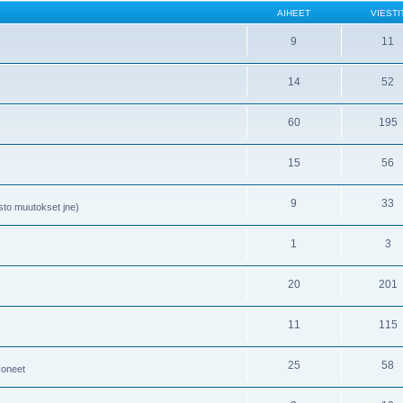
AIHEET
VIESTI
9
11
14
52
60
195
15
56
9
33
risto muutokset jne)
1
3
20
201
11
115
25
58
koneet