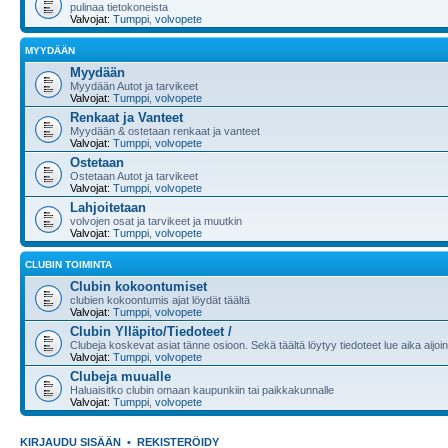
pulinaa tietokoneista
Valvojat:
Tumppi
,
volvopete
MYYDÄÄN
Myydään
Myydään Autot ja tarvikeet
Valvojat:
Tumppi
,
volvopete
Renkaat ja Vanteet
Myydään & ostetaan renkaat ja vanteet
Valvojat:
Tumppi
,
volvopete
Ostetaan
Ostetaan Autot ja tarvikeet
Valvojat:
Tumppi
,
volvopete
Lahjoitetaan
volvojen osat ja tarvikeet ja muutkin
Valvojat:
Tumppi
,
volvopete
CLUBIN TOIMINTA
Clubin kokoontumiset
clubien kokoontumis ajat löydät täältä
Valvojat:
Tumppi
,
volvopete
Clubin Ylläpito/Tiedoteet /
Clubeja koskevat asiat tänne osioon. Sekä täältä löytyy tiedoteet lue aika aijoin
Valvojat:
Tumppi
,
volvopete
Clubeja muualle
Haluaisitko clubin omaan kaupunkiin tai paikkakunnalle
Valvojat:
Tumppi
,
volvopete
KIRJAUDU SISÄÄN
•
REKISTERÖIDY