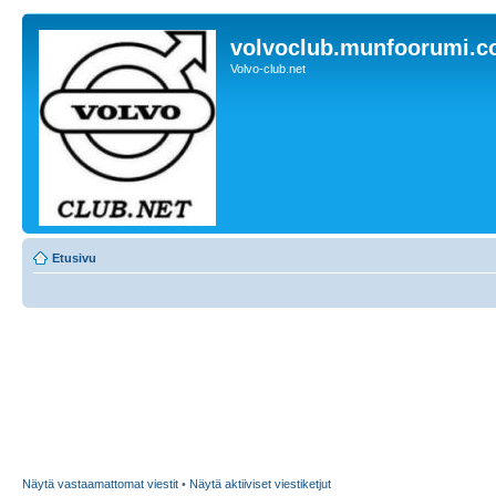
volvoclub.munfoorumi.
Volvo-club.net
Etusivu
Näytä vastaamattomat viestit
•
Näytä aktiiviset viestiketjut