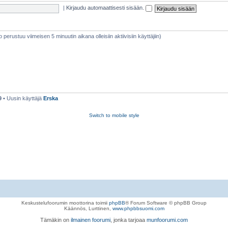
|
Kirjaudu automaattisesti sisään.
eto perustuu viimeisen 5 minuutin aikana olleisiin aktiivisiin käyttäjiin)
9
• Uusin käyttäjä
Erska
Switch to mobile style
Keskustelufoorumin moottorina toimii
phpBB
® Forum Software © phpBB Group
Käännös, Lurttinen,
www.phpbbsuomi.com
Tämäkin on
ilmainen foorumi
, jonka tarjoaa
munfoorumi.com