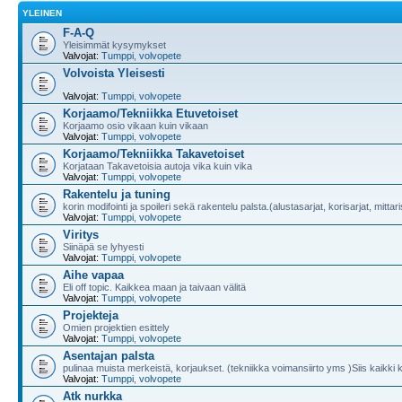
YLEINEN
F-A-Q
Yleisimmät kysymykset
Valvojat:
Tumppi
,
volvopete
Volvoista Yleisesti
Valvojat:
Tumppi
,
volvopete
Korjaamo/Tekniikka Etuvetoiset
Korjaamo osio vikaan kuin vikaan
Valvojat:
Tumppi
,
volvopete
Korjaamo/Tekniikka Takavetoiset
Korjataan Takavetoisia autoja vika kuin vika
Valvojat:
Tumppi
,
volvopete
Rakentelu ja tuning
korin modifointi ja spoileri sekä rakentelu palsta.(alustasarjat, korisarjat, mitta
Valvojat:
Tumppi
,
volvopete
Viritys
Siinäpä se lyhyesti
Valvojat:
Tumppi
,
volvopete
Aihe vapaa
Eli off topic. Kaikkea maan ja taivaan välitä
Valvojat:
Tumppi
,
volvopete
Projekteja
Omien projektien esittely
Valvojat:
Tumppi
,
volvopete
Asentajan palsta
pulinaa muista merkeistä, korjaukset. (tekniikka voimansiirto yms )Siis kaikki 
Valvojat:
Tumppi
,
volvopete
Atk nurkka