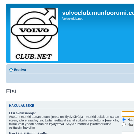
volvoclub.munfoorumi.
Volvo-club.net
Etusivu
Etsi
HAKULAUSEKE
Etsi avainsanoja:
Aseta
+
merkki sanan eteen, jonka on löydyttävä ja
-
merkki sellaisen sanan
Hae k
eteen, jota ei saa löytyä. Laita haettavat sanat sulkuihin erotettuna
|
-merkillä,
mikäli vain yhden sanan on löydyttävä. Käytä *-merkkiä jokerimerkkinä
Hae k
osittaisiin hakuihin
Hae käyttäjätunnuksella: