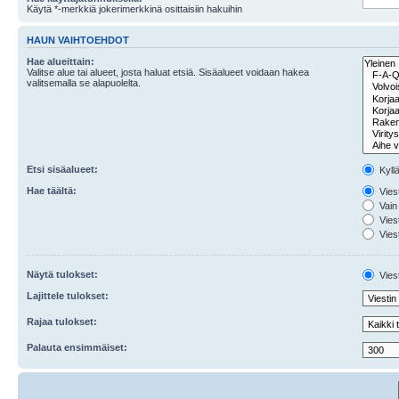
Käytä *-merkkiä jokerimerkkinä osittaisiin hakuihin
HAUN VAIHTOEHDOT
Hae alueittain:
Valitse alue tai alueet, josta haluat etsiä. Sisäalueet voidaan hakea
valitsemalla se alapuolelta.
Etsi sisäalueet:
Kyll
Hae täältä:
Viest
Vain 
Viest
Viest
Näytä tulokset:
Viest
Lajittele tulokset:
Rajaa tulokset:
Palauta ensimmäiset: