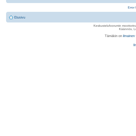
Error 
Etusivu
Keskustelufoorumin moottorina
Käännös, Lu
Tämäkin on
ilmainen
Il