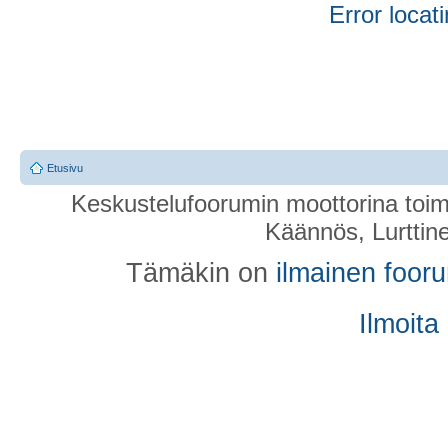
Error locati
Etusivu
Keskustelufoorumin moottorina toim
Käännös, Lurttin
Tämäkin on
ilmainen foor
Ilmoita