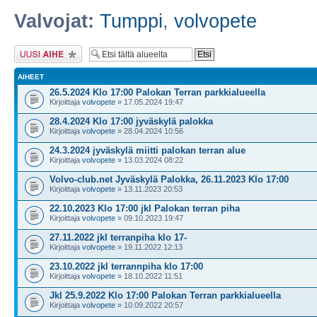
Valvojat:
Tumppi
,
volvopete
Lähetä uusi viesti
AIHEET
26.5.2024 Klo 17:00 Palokan Terran parkkialueella
Kirjoittaja
volvopete
» 17.05.2024 19:47
28.4.2024 Klo 17:00 jyväskylä palokka
Kirjoittaja
volvopete
» 28.04.2024 10:56
24.3.2024 jyväskylä miitti palokan terran alue
Kirjoittaja
volvopete
» 13.03.2024 08:22
Volvo-club.net Jyväskylä Palokka, 26.11.2023 Klo 17:00
Kirjoittaja
volvopete
» 13.11.2023 20:53
22.10.2023 Klo 17:00 jkl Palokan terran piha
Kirjoittaja
volvopete
» 09.10.2023 19:47
27.11.2022 jkl terranpiha klo 17-
Kirjoittaja
volvopete
» 19.11.2022 12:13
23.10.2022 jkl terrannpiha klo 17:00
Kirjoittaja
volvopete
» 18.10.2022 11:51
Jkl 25.9.2022 Klo 17:00 Palokan Terran parkkialueella
Kirjoittaja
volvopete
» 10.09.2022 20:57